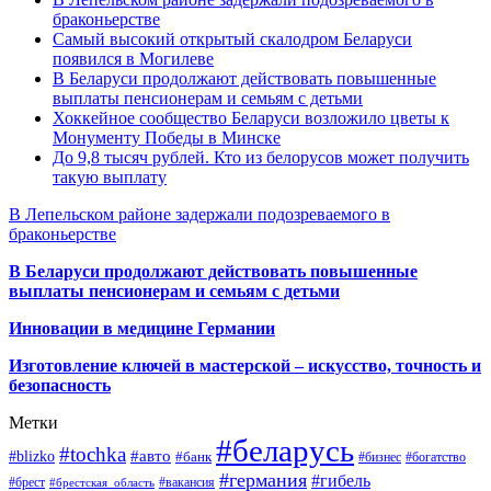
браконьерстве
Самый высокий открытый скалодром Беларуси
появился в Могилеве
В Беларуси продолжают действовать повышенные
выплаты пенсионерам и семьям с детьми
Хоккейное сообщество Беларуси возложило цветы к
Монументу Победы в Минске
До 9,8 тысяч рублей. Кто из белорусов может получить
такую выплату
В Лепельском районе задержали подозреваемого в
браконьерстве
В Беларуси продолжают действовать повышенные
выплаты пенсионерам и семьям с детьми
Инновации в медицине Германии
Изготовление ключей в мастерской – искусство, точность и
безопасность
Метки
#беларусь
#tochka
#авто
#blizko
#банк
#бизнес
#богатство
#германия
#гибель
#брест
#брестская_область
#вакансия