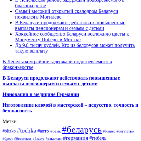
браконьерстве
Самый высокий открытый скалодром Беларуси
появился в Могилеве
В Беларуси продолжают действовать повышенные
выплаты пенсионерам и семьям с детьми
Хоккейное сообщество Беларуси возложило цветы к
Монументу Победы в Минске
До 9,8 тысяч рублей. Кто из белорусов может получить
такую выплату
В Лепельском районе задержали подозреваемого в
браконьерстве
В Беларуси продолжают действовать повышенные
выплаты пенсионерам и семьям с детьми
Инновации в медицине Германии
Изготовление ключей в мастерской – искусство, точность и
безопасность
Метки
#беларусь
#tochka
#авто
#blizko
#банк
#бизнес
#богатство
#германия
#гибель
#брест
#брестская_область
#вакансия