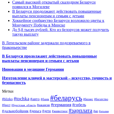
Самый высокий открытый скалодром Беларуси
появился в Могилеве
В Беларуси продолжают действовать повышенные
выплаты пенсионерам и семьям с детьми
Хоккейное сообщество Беларуси возложило цветы к
Монументу Победы в Минске
До 9,8 тысяч рублей. Кто из белорусов может получить
такую выплату
В Лепельском районе задержали подозреваемого в
браконьерстве
В Беларуси продолжают действовать повышенные
выплаты пенсионерам и семьям с детьми
Инновации в медицине Германии
Изготовление ключей в мастерской – искусство, точность и
безопасность
Метки
#беларусь
#tochka
#авто
#blizko
#банк
#бизнес
#богатство
#германия
#гибель
#брест
#брестская_область
#вакансия
#зарплата
#дальнобойщик
#деньга
#дети
#животное
#ип
#италия