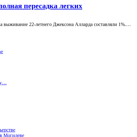
полная пересадка легких
на выживание 22-летнего Джексона Алларда составляли 1%.…
ве
ту…
ьерстве
 в Могилеве