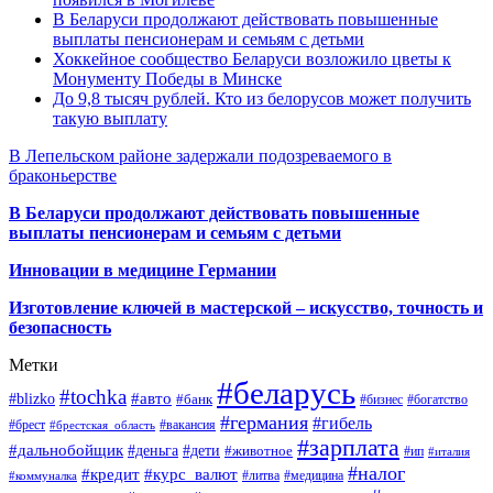
В Беларуси продолжают действовать повышенные
выплаты пенсионерам и семьям с детьми
Хоккейное сообщество Беларуси возложило цветы к
Монументу Победы в Минске
До 9,8 тысяч рублей. Кто из белорусов может получить
такую выплату
В Лепельском районе задержали подозреваемого в
браконьерстве
В Беларуси продолжают действовать повышенные
выплаты пенсионерам и семьям с детьми
Инновации в медицине Германии
Изготовление ключей в мастерской – искусство, точность и
безопасность
Метки
#беларусь
#tochka
#авто
#blizko
#банк
#бизнес
#богатство
#германия
#гибель
#брест
#брестская_область
#вакансия
#зарплата
#дальнобойщик
#деньга
#дети
#животное
#ип
#италия
#налог
#кредит
#курс_валют
#литва
#медицина
#коммуналка