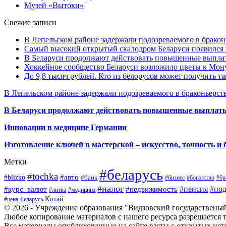
Музей «Вытоки»
Свежие записи
В Лепельском районе задержали подозреваемого в бракон
Самый высокий открытый скалодром Беларуси появился
В Беларуси продолжают действовать повышенные выплат
Хоккейное сообщество Беларуси возложило цветы к Мо
До 9,8 тысяч рублей. Кто из белорусов может получить т
В Лепельском районе задержали подозреваемого в браконьерст
В Беларуси продолжают действовать повышенные выплаты 
Инновации в медицине Германии
Изготовление ключей в мастерской – искусство, точность и 
Метки
#беларусь
#tochka
#авто
#blizko
#банк
#бизнес
#богатство
#бр
#налог
#пенсия
#по
#курс_валют
#недвижимость
#литва
#медицина
Китай
#цена
Беларусь
© 2026 - Учреждение образования "Видзовский государствены
Любое копирование материалов с нашего ресурса разрешается т
Все материалы опубликованные на сайте взяты с открытых исто