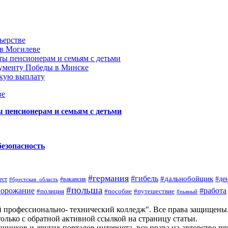
ьерстве
 в Могилеве
ы пенсионерам и семьям с детьми
нументу Победы в Минске
акую выплату
ве
пенсионерам и семьям с детьми
безопасность
#германия
#гибель
#дальнобойщик
#де
ест
#брестская_область
#вакансия
#польша
дорожание
#работа
#пособие
#путешествие
#полиция
#пьяный
й профессионально- технический колледж". Все права защищены
олько с обратной активной ссылкой на страницу статьи.
чников и других порталов интернета, все права на авторство п