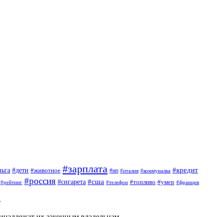
#зарплата
#кредит
ньга
#дети
#животное
#ип
#италия
#коммуналка
#россия
#сигарета
#сша
#топливо
#умер
#телефон
#франция
#рейтинг
.
ринадлежат их законным владельцам.