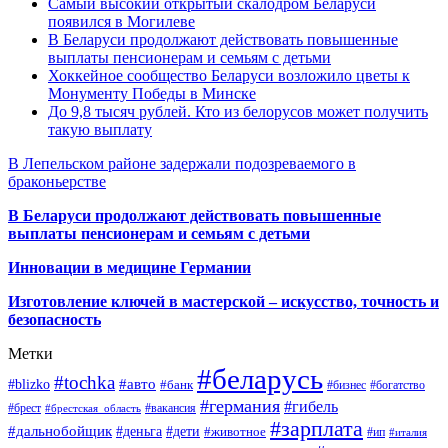
Самый высокий открытый скалодром Беларуси
появился в Могилеве
В Беларуси продолжают действовать повышенные
выплаты пенсионерам и семьям с детьми
Хоккейное сообщество Беларуси возложило цветы к
Монументу Победы в Минске
До 9,8 тысяч рублей. Кто из белорусов может получить
такую выплату
В Лепельском районе задержали подозреваемого в
браконьерстве
В Беларуси продолжают действовать повышенные
выплаты пенсионерам и семьям с детьми
Инновации в медицине Германии
Изготовление ключей в мастерской – искусство, точность и
безопасность
Метки
#беларусь
#tochka
#авто
#blizko
#банк
#бизнес
#богатство
#германия
#гибель
#брест
#брестская_область
#вакансия
#зарплата
#дальнобойщик
#деньга
#дети
#животное
#ип
#италия