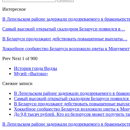
Интересное
В Лепельском районе задержали подозреваемого в браконьерст
Самый высокий открытый скалодром Беларуси появился в…
В Беларуси продолжают действовать повышенные выплаты…
Хоккейное сообщество Беларуси возложило цветы к Монумен
Prev
Next
1 of 900
История горда Видзы
Музей «Вытоки»
Свежие записи
В Лепельском районе задержали подозреваемого в бракон
Самый высокий открытый скалодром Беларуси появился
В Беларуси продолжают действовать повышенные выплат
Хоккейное сообщество Беларуси возложило цветы к Мо
До 9,8 тысяч рублей. Кто из белорусов может получить т
В Лепельском районе задержали подозреваемого в браконьерст