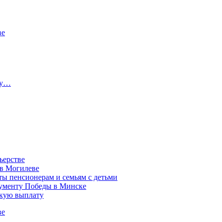
ве
ту…
ьерстве
 в Могилеве
ы пенсионерам и семьям с детьми
нументу Победы в Минске
акую выплату
ве