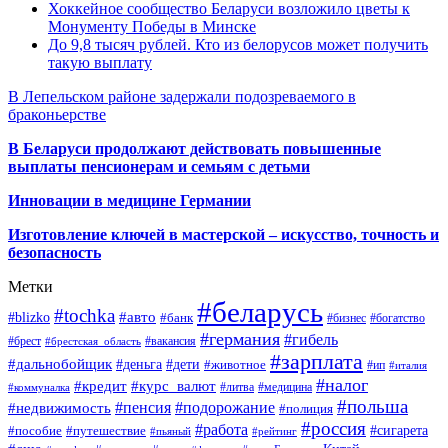
Хоккейное сообщество Беларуси возложило цветы к
Монументу Победы в Минске
До 9,8 тысяч рублей. Кто из белорусов может получить
такую выплату
В Лепельском районе задержали подозреваемого в
браконьерстве
В Беларуси продолжают действовать повышенные
выплаты пенсионерам и семьям с детьми
Инновации в медицине Германии
Изготовление ключей в мастерской – искусство, точность и
безопасность
Метки
#беларусь
#tochka
#авто
#blizko
#банк
#бизнес
#богатство
#германия
#гибель
#брест
#брестская_область
#вакансия
#зарплата
#дальнобойщик
#деньга
#дети
#животное
#ип
#италия
#налог
#кредит
#курс_валют
#литва
#медицина
#коммуналка
#польша
#пенсия
#подорожание
#недвижимость
#полиция
#россия
#работа
#сигарета
#пособие
#путешествие
#пьяный
#рейтинг