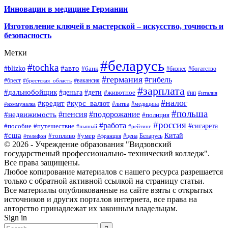
Инновации в медицине Германии
Изготовление ключей в мастерской – искусство, точность и
безопасность
Метки
#беларусь
#tochka
#авто
#blizko
#банк
#бизнес
#богатство
#германия
#гибель
#брест
#брестская_область
#вакансия
#зарплата
#дальнобойщик
#деньга
#дети
#животное
#ип
#италия
#налог
#кредит
#курс_валют
#литва
#медицина
#коммуналка
#польша
#пенсия
#подорожание
#недвижимость
#полиция
#россия
#работа
#сигарета
#пособие
#путешествие
#пьяный
#рейтинг
#сша
Китай
#топливо
#умер
#цена
#телефон
#франция
Беларусь
© 2026 - Учреждение образования "Видзовский
государственый профессионально- технический колледж".
Все права защищены.
Любое копирование материалов с нашего ресурса разрешается
только с обратной активной ссылкой на страницу статьи.
Все материалы опубликованные на сайте взяты с открытых
источников и других порталов интернета, все права на
авторство принадлежат их законным владельцам.
Sign in