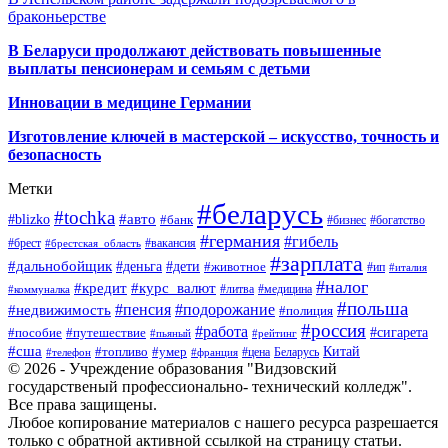
браконьерстве
В Беларуси продолжают действовать повышенные
выплаты пенсионерам и семьям с детьми
Инновации в медицине Германии
Изготовление ключей в мастерской – искусство, точность и
безопасность
Метки
#беларусь
#tochka
#авто
#blizko
#банк
#бизнес
#богатство
#германия
#гибель
#брест
#брестская_область
#вакансия
#зарплата
#дальнобойщик
#деньга
#дети
#животное
#ип
#италия
#налог
#кредит
#курс_валют
#литва
#медицина
#коммуналка
#польша
#пенсия
#подорожание
#недвижимость
#полиция
#россия
#работа
#сигарета
#пособие
#путешествие
#пьяный
#рейтинг
#сша
Китай
#топливо
#умер
#цена
#телефон
#франция
Беларусь
© 2026 - Учреждение образования "Видзовский
государственый профессионально- технический колледж".
Все права защищены.
Любое копирование материалов с нашего ресурса разрешается
только с обратной активной ссылкой на страницу статьи.