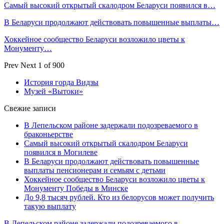
Самый высокий открытый скалодром Беларуси появился в…
В Беларуси продолжают действовать повышенные выплаты…
Хоккейное сообщество Беларуси возложило цветы к
Монументу…
Prev
Next
1 of 900
История горда Видзы
Музей «Вытоки»
Свежие записи
В Лепельском районе задержали подозреваемого в
браконьерстве
Самый высокий открытый скалодром Беларуси
появился в Могилеве
В Беларуси продолжают действовать повышенные
выплаты пенсионерам и семьям с детьми
Хоккейное сообщество Беларуси возложило цветы к
Монументу Победы в Минске
До 9,8 тысяч рублей. Кто из белорусов может получить
такую выплату
В Лепельском районе задержали подозреваемого в