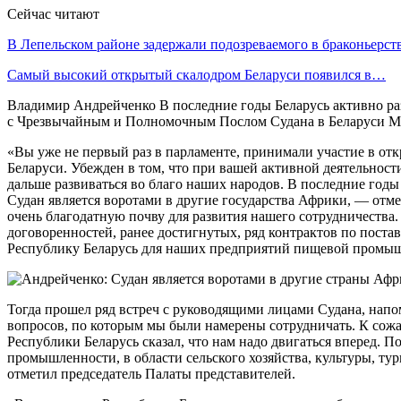
Сейчас читают
В Лепельском районе задержали подозреваемого в браконьерст
Самый высокий открытый скалодром Беларуси появился в…
Владимир Андрейченко В последние годы Беларусь активно ра
с Чрезвычайным и Полномочным Послом Судана в Беларуси М
«Вы уже не первый раз в парламенте, принимали участие в от
Беларуси. Убежден в том, что при вашей активной деятельност
дальше развиваться во благо наших народов. В последние годы 
Судан является воротами в другие государства Африки, — отме
очень благодатную почву для развития нашего сотрудничества. 
договоренностей, ранее достигнутых, ряд контрактов по поста
Республику Беларусь для наших предприятий пищевой промышл
Тогда прошел ряд встреч с руководящими лицами Судана, напо
вопросов, по которым мы были намерены сотрудничать. К сожал
Республики Беларусь сказал, что нам надо двигаться вперед. 
промышленности, в области сельского хозяйства, культуры, т
отметил председатель Палаты представителей.