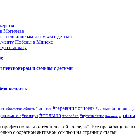
ьерстве
 в Могилеве
ы пенсионерам и семьям с детьми
нументу Победы в Минске
акую выплату
ве
пенсионерам и семьям с детьми
безопасность
#германия
#гибель
#дальнобойщик
#де
ест
#брестская_область
#вакансия
#польша
дорожание
#работа
#пособие
#путешествие
#полиция
#пьяный
й профессионально- технический колледж". Все права защищены
олько с обратной активной ссылкой на страницу статьи.