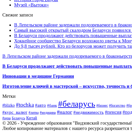
Музей «Вытоки»
Свежие записи
В Лепельском районе задержали подозреваемого в бракон
Самый высокий открытый скалодром Беларуси появился
В Беларуси продолжают действовать повышенные выплат
Хоккейное сообщество Беларуси возложило цветы к Мо
До 9,8 тысяч рублей. Кто из белорусов может получить т
В Лепельском районе задержали подозреваемого в браконьерст
В Беларуси продолжают действовать повышенные выплаты 
Инновации в медицине Германии
Изготовление ключей в мастерской – искусство, точность и 
Метки
#беларусь
#tochka
#авто
#blizko
#банк
#бизнес
#богатство
#бр
#налог
#пенсия
#по
#курс_валют
#недвижимость
#литва
#медицина
Китай
#цена
Беларусь
© 2026 - Учреждение образования "Видзовский государствены
Любое копирование материалов с нашего ресурса разрешается т