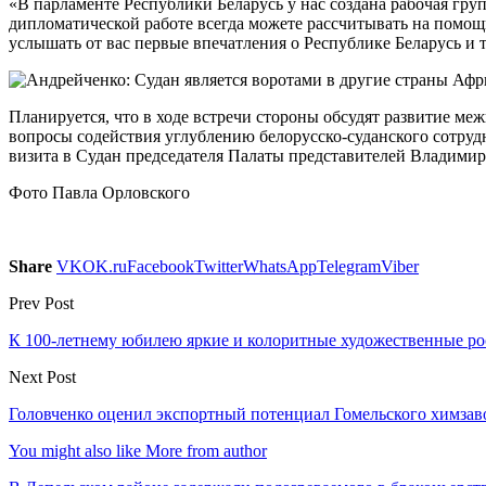
«В парламенте Республики Беларусь у нас создана рабочая гру
дипломатической работе всегда можете рассчитывать на помощ
услышать от вас первые впечатления о Республике Беларусь и 
Планируется, что в ходе встречи стороны обсудят развитие м
вопросы содействия углублению белорусско-суданского сотрудн
визита в Судан председателя Палаты представителей Владимир
Фото Павла Орловского
Share
VK
OK.ru
Facebook
Twitter
WhatsApp
Telegram
Viber
Prev Post
К 100-летнему юбилею яркие и колоритные художественные ро
Next Post
Головченко оценил экспортный потенциал Гомельского химзав
You might also like
More from author