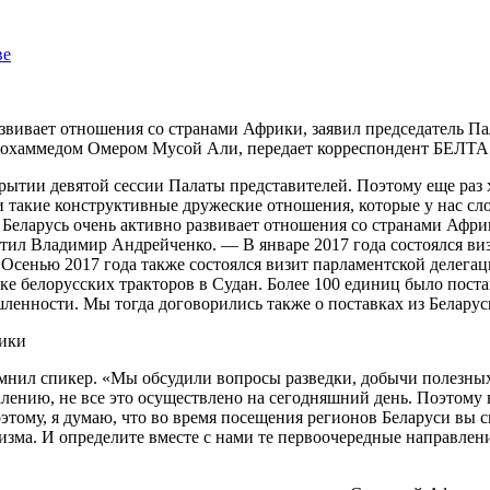
ве
звивает отношения со странами Африки, заявил председатель П
охаммедом Омером Мусой Али, передает корреспондент БЕЛТА
крытии девятой сессии Палаты представителей. Поэтому еще раз
и такие конструктивные дружеские отношения, которые у нас сл
Беларусь очень активно развивает отношения со странами Африки
тил Владимир Андрейченко. — В январе 2017 года состоялся виз
Осенью 2017 года также состоялся визит парламентской делегаци
вке белорусских тракторов в Судан. Более 100 единиц было пост
енности. Мы тогда договорились также о поставках из Беларус
мнил спикер. «Мы обсудили вопросы разведки, добычи полезных
ению, не все это осуществлено на сегодняшний день. Поэтому в
Поэтому, я думаю, что во время посещения регионов Беларуси вы
уризма. И определите вместе с нами те первоочередные направл