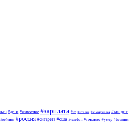
#зарплата
#кредит
ньга
#дети
#животное
#ип
#италия
#коммуналка
#россия
#сигарета
#сша
#топливо
#умер
#телефон
#франция
#рейтинг
.