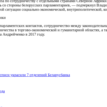
ппа по сотрудничеству с отдельными странами Северной Африки.
ь со стороны белорусских парламентариев, — подчеркнул Влади
той ситуации социально-экономической, внутриполитической, ко
ежпарламентских контактов, сотрудничество между законодатель
ичества в торгово-экономической и гуманитарной областях, а т
а Андрейченко в 2017 году.
списи украсили 7 отделений Беларусбанка
ода