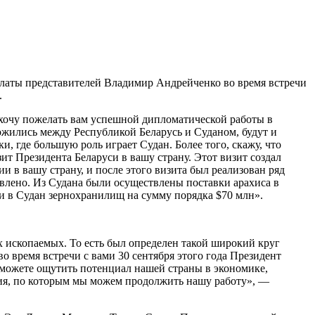
алаты представителей Владимир Андрейченко во время встречи
.
 хочу пожелать вам успешной дипломатической работы в
ожились между Республикой Беларусь и Суданом, будут и
, где большую роль играет Судан. Более того, скажу, что
ит Президента Беларуси в вашу страну. Этот визит создал
и в вашу страну, и после этого визита был реализован ряд
авлено. Из Судана были осуществлены поставки арахиса в
и в Судан зернохранилищ на сумму порядка $70 млн».
 ископаемых. То есть был определен такой широкий круг
о время встречи с вами 30 сентября этого года Президент
 сможете ощутить потенциал нашей страны в экономике,
ения, по которым мы можем продолжить нашу работу», —