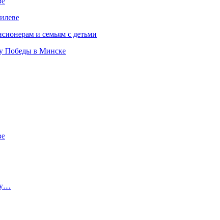
ве
илеве
сионерам и семьям с детьми
ту Победы в Минске
ве
ту…