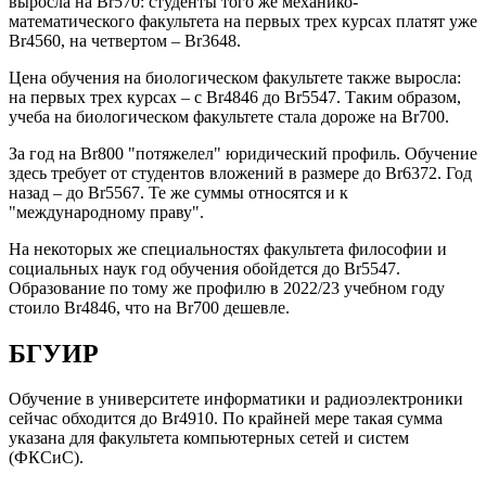
выросла на Br570: студенты того же механико-
математического факультета на первых трех курсах платят уже
Br4560, на четвертом – Br3648.
Цена обучения на биологическом факультете также выросла:
на первых трех курсах – с Br4846 до Br5547. Таким образом,
учеба на биологическом факультете стала дороже на Br700.
За год на Br800 "потяжелел" юридический профиль. Обучение
здесь требует от студентов вложений в размере до Br6372. Год
назад – до Br5567. Те же суммы относятся и к
"международному праву".
На некоторых же специальностях факультета философии и
социальных наук год обучения обойдется до Br5547.
Образование по тому же профилю в 2022/23 учебном году
стоило Br4846, что на Br700 дешевле.
БГУИР
Обучение в университете информатики и радиоэлектроники
сейчас обходится до Br4910. По крайней мере такая сумма
указана для факультета компьютерных сетей и систем
(ФКСиС).