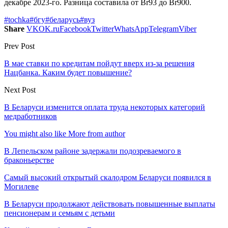
декабре 2023-го. Разница составила от Br93 до Br900.
#tochka
#бгу
#беларусь
#вуз
Share
VK
OK.ru
Facebook
Twitter
WhatsApp
Telegram
Viber
Prev Post
В мае ставки по кредитам пойдут вверх из-за решения
Нацбанка. Каким будет повышение?
Next Post
В Беларуси изменится оплата труда некоторых категорий
медработников
You might also like
More from author
В Лепельском районе задержали подозреваемого в
браконьерстве
Самый высокий открытый скалодром Беларуси появился в
Могилеве
В Беларуси продолжают действовать повышенные выплаты
пенсионерам и семьям с детьми