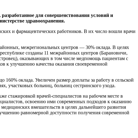
, разработанное для совершенствования условий и
нистерстве здравоохранения.
ких и фармацевтических работников. В их число вошли врачи
айонных, межрегиональных центров — 30% оклада. В целях
республике созданы 11 межрайонных центров (Барановичи,
стровец), оказывающих в том числе медпомощь пациентам с
ов к улучшению качества оказания своевременной
 160% оклада. Увеличен размер доплаты за работу в сельской
ях, участковых больниц, больниц сестринского ухода.
кже стажировкой врачей-специалистов на рабочем месте в
пециалистов, освоению ими современных подходов к оказанию
медицинских вмешательств в целях дальнейшего развития
улучшению равномерной доступности получения современной