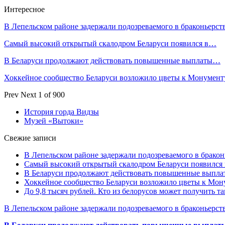
Интересное
В Лепельском районе задержали подозреваемого в браконьерст
Самый высокий открытый скалодром Беларуси появился в…
В Беларуси продолжают действовать повышенные выплаты…
Хоккейное сообщество Беларуси возложило цветы к Монумен
Prev
Next
1 of 900
История горда Видзы
Музей «Вытоки»
Свежие записи
В Лепельском районе задержали подозреваемого в бракон
Самый высокий открытый скалодром Беларуси появился
В Беларуси продолжают действовать повышенные выплат
Хоккейное сообщество Беларуси возложило цветы к Мо
До 9,8 тысяч рублей. Кто из белорусов может получить т
В Лепельском районе задержали подозреваемого в браконьерст