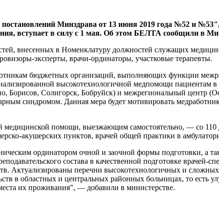
 постановлений Минздрава от 13 июня 2019 года №52 и №53"
ния, вступает в силу с 1 мая. Об этом БЕЛТА сообщили в Ми
тей, внесенных в Номенклатуру должностей служащих медицинс
овизоры-эксперты, врачи-ординаторы, участковые терапевты.
аботникам бюджетных организаций, выполняющих функции межр
циализированной высокотехнологичной медпомощи пациентам в 
о, Борисов, Солигорск, Бобруйск) и межрегиональный центр (О
рным синдромом. Данная мера будет мотивировать медработник
 медицинской помощи, выезжающим самостоятельно, — со 110 до
ерско-акушерских пунктов, врачей общей практики в амбулатори
иническим ординатором очной и заочной формы подготовки, а та
реподавательского состава в качественной подготовке врачей-с
в. Актуализированы перечни высокотехнологичных и сложных 
ств в областных и центральных районных больницах, то есть 
еста их проживания", — добавили в министерстве.