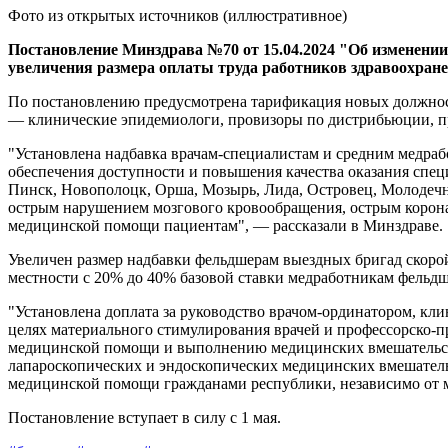
Фото из открытых источников (иллюстративное)
Постановление Минздрава №70 от 15.04.2024 "Об изменении
увеличения размера оплаты труда работников здравоохране
По постановлению предусмотрена тарификация новых должнос
— клинические эпидемиологи, провизоры по дистрибьюции, пр
"Установлена надбавка врачам-специалистам и средним медр
обеспечения доступности и повышения качества оказания спе
Пинск, Новополоцк, Орша, Мозырь, Лида, Островец, Молодечн
острым нарушением мозгового кровообращения, острым корона
медицинской помощи пациентам", — рассказали в Минздраве.
Увеличен размер надбавки фельдшерам выездных бригад скорой
местности с 20% до 40% базовой ставки медработникам фельдш
"Установлена доплата за руководство врачом-ординатором, кл
целях материального стимулирования врачей и профессорско-п
медицинской помощи и выполнению медицинских вмешательст
лапароскопических и эндоскопических медицинских вмешатель
медицинской помощи гражданами республики, независимо от м
Постановление вступает в силу с 1 мая.