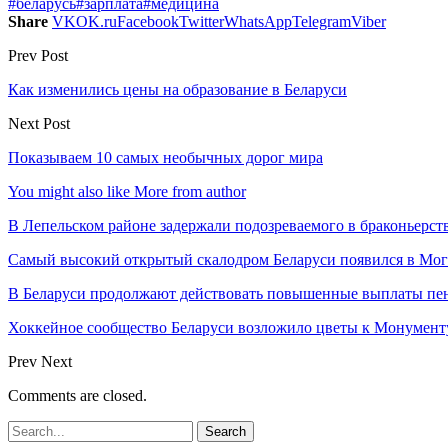
#беларусь
#зарплата
#медицина
Share
VK
OK.ru
Facebook
Twitter
WhatsApp
Telegram
Viber
Prev Post
Как изменились цены на образование в Беларуси
Next Post
Показываем 10 самых необычных дорог мира
You might also like
More from author
В Лепельском районе задержали подозреваемого в браконьерст
Самый высокий открытый скалодром Беларуси появился в Мог
В Беларуси продолжают действовать повышенные выплаты пен
Хоккейное сообщество Беларуси возложило цветы к Монумен
Prev
Next
Comments are closed.