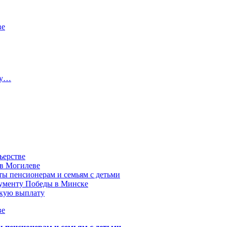
ве
ту…
ьерстве
 в Могилеве
ы пенсионерам и семьям с детьми
нументу Победы в Минске
акую выплату
ве