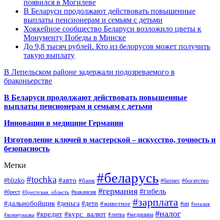
появился в Могилеве
В Беларуси продолжают действовать повышенные
выплаты пенсионерам и семьям с детьми
Хоккейное сообщество Беларуси возложило цветы к
Монументу Победы в Минске
До 9,8 тысяч рублей. Кто из белорусов может получить
такую выплату
В Лепельском районе задержали подозреваемого в
браконьерстве
В Беларуси продолжают действовать повышенные
выплаты пенсионерам и семьям с детьми
Инновации в медицине Германии
Изготовление ключей в мастерской – искусство, точность и
безопасность
Метки
#беларусь
#tochka
#авто
#blizko
#банк
#бизнес
#богатство
#германия
#гибель
#брест
#брестская_область
#вакансия
#зарплата
#дальнобойщик
#деньга
#дети
#животное
#ип
#италия
#налог
#кредит
#курс_валют
#литва
#медицина
#коммуналка