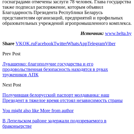
госнаградами отмечены заслуги 78 человек. Глава государства
также подписал распоряжение, которым объявил
Благодарность Президента Республики Беларусь
представителям организаций, предприятий и профильных
образовательных учреждений агропромышленного комплекса.
Источник:
www.belta.by
Share
VK
OK.ru
Facebook
Twitter
WhatsApp
Telegram
Viber
Prev Post
Лукашенко: благополучие государства и его
продовольственная безопасность находятся в руках
тружеников АПК
Next Post
Получившая белорусский паспорт молдаванка: наш
Президент в тяжелое время отстоял независимость страны
You might also like
More from author
В Лепельском районе задержали подозреваемого в
браконьерстве