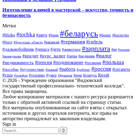
Изготовление ключей в мастерской – искусство, точность и
безопасность
Метки
#беларусь
#tochka
#авто
#blizko
#банк
#бизнес
#богатство
#германия
#гибель
#брест
#брестская_область
#вакансия
#зарплата
#дальнобойщик
#деньга
#дети
#животное
#ип
#италия
#налог
#кредит
#курс_валют
#литва
#медицина
#коммуналка
#польша
#пенсия
#подорожание
#недвижимость
#полиция
#россия
#работа
#сигарета
#пособие
#путешествие
#пьяный
#рейтинг
#сша
Китай
#топливо
#умер
#цена
#телефон
#франция
Беларусь
© 2026 - Учреждение образования "Видзовский
государственый профессионально- технический колледж".
Все права защищены.
Любое копирование материалов с нашего ресурса разрешается
только с обратной активной ссылкой на страницу статьи.
Все материалы опубликованные на сайте взяты с открытых
источников и других порталов интернета, все права на
авторство принадлежат их законным владельцам.
Sign in