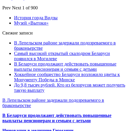
Prev
Next
1 of 900
История горда Видзы
Музей «Вытоки»
Свежие записи
В Лепельском районе задержали подозреваемого в
браконьерстве
Самый высокий открытый скалодром Беларуси
появился в Могилеве
В Беларуси продолжают действовать повышенные
выплаты пенсионерам и семьям с детьми
Хоккейное сообщество Беларуси возложило цветы к
Монументу Победы в Минске
До 9,8 тысяч рублей. Кто из белорусов может получить
такую выплату
В Лепельском районе задержали подозреваемого в
браконьерстве
В Беларуси продолжают действовать повышенные
выплаты пенсионерам и семьям с детьми
Инновации в медицине Германии