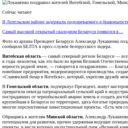
Сейчас читают
В Лепельском районе задержали подозреваемого в браконьерст
Самый высокий открытый скалодром Беларуси появился в…
Фото из архива Президент Беларуси Александр Лукашенко позд
сообщили БЕЛТА в пресс-службе белорусского лидера.
Витебская область
— самый северный регион Беларуси — всег
в годы лихолетья, как это было во время Великой Отечественн
верность родной земле, — говорится в поздравлении. — Благод
новейшие предприятия, модернизируются производства, создае
«Славянский базар в Витебске», который, укрепляя дружбу меж
В
Гомельской области
, подчеркнул Президент, живут мастер
превратили некогда патриархальный сельский край в индустриа
пострадавших от чернобыльской аварии земель и создать дост
крупнейшая в Беларуси по территории, здесь богатые природны
многие перспективные инвестиционные проекты. «Есть чем гор
Обращаясь к жителям
Минской области
, Александр Лукашенк
потенциалом для развития, прочно удерживая ведущие позици
проекты, в числе которых индустриальный парк «Великий кам