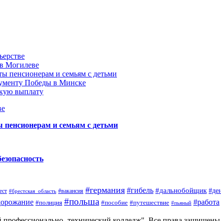
ьерстве
 в Могилеве
ы пенсионерам и семьям с детьми
нументу Победы в Минске
акую выплату
ве
пенсионерам и семьям с детьми
безопасность
#германия
#гибель
#дальнобойщик
#де
ест
#брестская_область
#вакансия
#польша
дорожание
#работа
#пособие
#путешествие
#полиция
#пьяный
й профессионально- технический колледж". Все права защищены