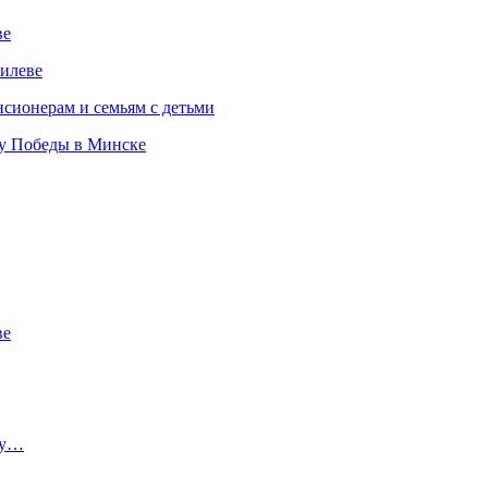
ве
илеве
сионерам и семьям с детьми
ту Победы в Минске
ве
ту…