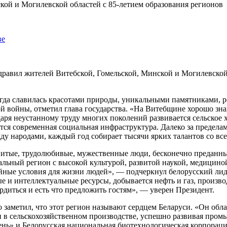
ве
равил жителей Витебской, Гомельской, Минской и Могилевской о
да славилась красотами природы, уникальными памятниками, ре
ой войны, отметил глава государства. «На Витебщине хорошо зн
аря неустанному труду многих поколений развивается сельское х
тся современная социальная инфраструктура. Далеко за предела
ду народами, каждый год собирает тысячи ярких талантов со вс
овитые, трудолюбивые, мужественные люди, бесконечно предан
льный регион с высокой культурой, развитой наукой, медициной
ойные условия для жизни людей», — подчеркнул белорусский лид
е и интеллектуальные ресурсы, добывается нефть и газ, произво
диться и есть что предложить гостям», — уверен Президент.
о заметил, что этот регион называют сердцем Беларуси. «Он о
и в сельскохозяйственном производстве, успешно развивая про
ень» и Белорусская национальная биотехнологическая корпораци