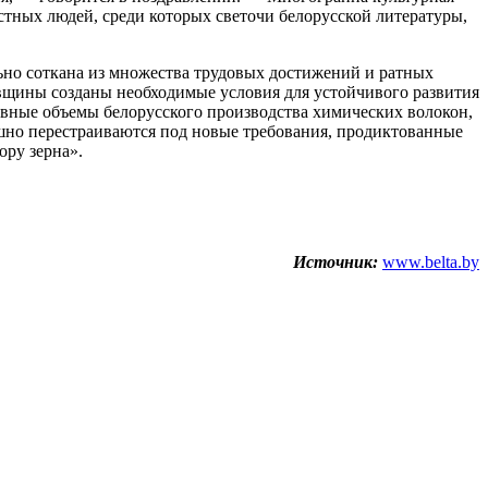
тных людей, среди которых светочи белорусской литературы,
льно соткана из множества трудовых достижений и ратных
вщины созданы необходимые условия для устойчивого развития
овные объемы белорусского производства химических волокон,
шно перестраиваются под новые требования, продиктованные
ру зерна».
Источник:
www.belta.by