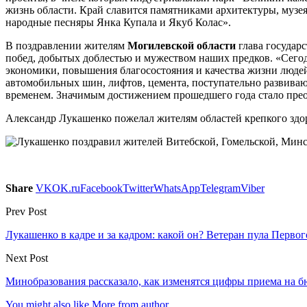
жизнь области. Край славится памятниками архитектуры, музе
народные песняры Янка Купала и Якуб Колас».
В поздравлении жителям
Могилевской области
глава государ
побед, добытых доблестью и мужеством наших предков. «Сего
экономики, повышения благосостояния и качества жизни люде
автомобильных шин, лифтов, цемента, поступательно развива
временем. Значимым достижением прошедшего года стало прео
Александр Лукашенко пожелал жителям областей крепкого здор
Share
VK
OK.ru
Facebook
Twitter
WhatsApp
Telegram
Viber
Prev Post
Лукашенко в кадре и за кадром: какой он? Ветеран пула Первог
Next Post
Минобразования рассказало, как изменятся цифры приема на б
You might also like
More from author