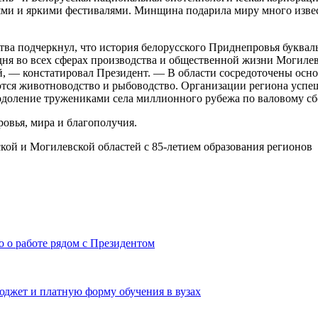
ями и яркими фестивалями. Минщина подарила миру много извес
ства подчеркнул, что история белорусского Приднепровья буква
дня во всех сферах производства и общественной жизни Могиле
й, — констатировал Президент. — В области сосредоточены осн
ются животноводство и рыбоводство. Организации региона успе
доление тружениками села миллионного рубежа по валовому сбо
овья, мира и благополучия.
о о работе рядом с Президентом
юджет и платную форму обучения в вузах