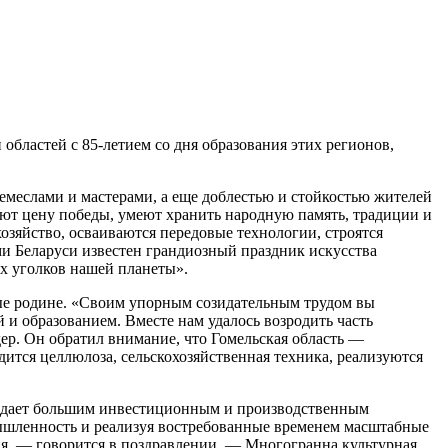
бластей с 85-летием со дня образования этих регионов,
меслами и мастерами, а еще доблестью и стойкостью жителей
ают цену победы, умеют хранить народную память, традиции и
озяйство, осваиваются передовые технологии, строятся
ми Беларуси известен грандиозный праздник искусства
ех уголков нашей планеты».
ные родине. «Своим упорным созидательным трудом вы
 и образованием. Вместе нам удалось возродить часть
ер. Он обратил внимание, что Гомельская область —
дится целлюлоза, сельскохозяйственная техника, реализуются
бладает большим инвестиционным и производственным
мышленность и реализуя востребованные временем масштабные
я, — говорится в поздравлении. — Многогранна культурная