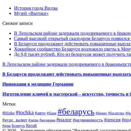
История горда Видзы
Музей «Вытоки»
Свежие записи
В Лепельском районе задержали подозреваемого в бракон
Самый высокий открытый скалодром Беларуси появился
В Беларуси продолжают действовать повышенные выплат
Хоккейное сообщество Беларуси возложило цветы к Мо
До 9,8 тысяч рублей. Кто из белорусов может получить т
В Лепельском районе задержали подозреваемого в браконьерст
В Беларуси продолжают действовать повышенные выплаты 
Инновации в медицине Германии
Изготовление ключей в мастерской – искусство, точность и 
Метки
#беларусь
#tochka
#авто
#blizko
#банк
#бизнес
#богатство
#бр
#налог
#пенсия
#по
#курс_валют
#недвижимость
#литва
#медицина
Китай
#цена
Беларусь
© 2026 - Учреждение образования "Видзовский государствены