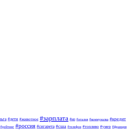
#зарплата
#кредит
ньга
#дети
#животное
#ип
#италия
#коммуналка
#россия
#сигарета
#сша
#топливо
#умер
#телефон
#франция
#рейтинг
.