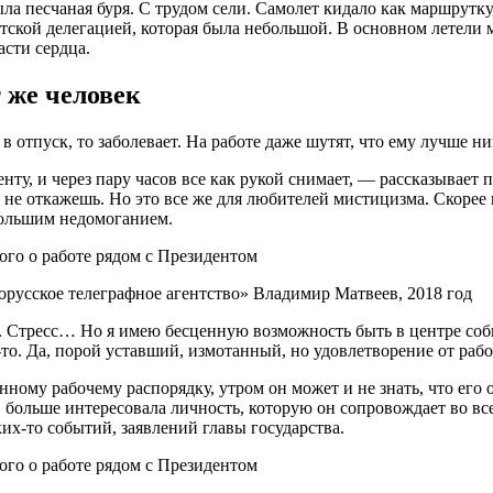
ыла песчаная буря. С трудом сели. Самолет кидало как маршрутк
тской делегацией, которая была небольшой. В основном летели м
асти сердца.
т же человек
 в отпуск, то заболевает. На работе даже шутят, что ему лучше н
у, и через пару часов все как рукой снимает, — рассказывает п
у не откажешь. Но это все же для любителей мистицизма. Скорее
ебольшим недомоганием.
орусское телеграфное агентство» Владимир Матвеев, 2018 год
и. Стресс… Но я имею бесценную возможность быть в центре соб
е-то. Да, порой уставший, измотанный, но удовлетворение от ра
му рабочему распорядку, утром он может и не знать, что его о
, больше интересовала личность, которую он сопровождает во вс
их-то событий, заявлений главы государства.