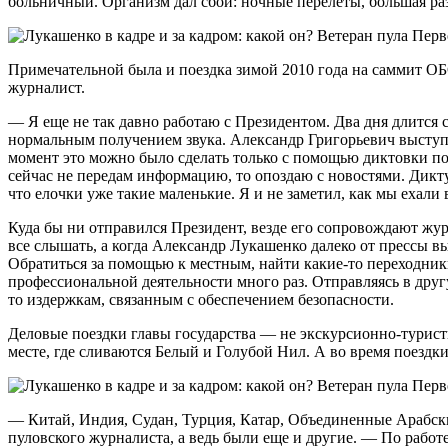
больничный. Организм дал сбой: ночные перелеты, большая разн
Примечательной была и поездка зимой 2010 года на саммит ОБСЕ
журналист.
— Я еще не так давно работаю с Президентом. Два дня длится 
нормальным получением звука. Александр Григорьевич выступа
момент это можно было сделать только с помощью диктовки по т
сейчас не передам информацию, то опоздаю с новостями. Дик
что елочки уже такие маленькие. Я и не заметил, как мы ехали
Куда бы ни отправился Президент, везде его сопровождают жу
все слышать, а когда Александр Лукашенко далеко от прессы вы
Обратиться за помощью к местным, найти какие-то переходники
профессиональной деятельности много раз. Отправляясь в другу
то издержкам, связанным с обеспечением безопасности.
Деловые поездки главы государства — не экскурсионно-туристи
месте, где сливаются Белый и Голубой Нил. А во время поездк
— Китай, Индия, Судан, Турция, Катар, Объединенные Арабски
пуловского журналиста, а ведь были еще и другие. — По рабо