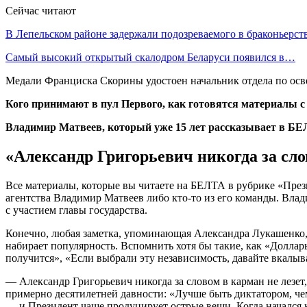
Сейчас читают
В Лепельском районе задержали подозреваемого в браконьерст
Самый высокий открытый скалодром Беларуси появился в…
Медали Франциска Скорины удостоен начальник отдела по осв
Кого принимают в пул Первого, как готовятся материалы с
Владимир Матвеев, который уже 15 лет рассказывает в БЕЛ
«Александр Григорьевич никогда за сло
Все материалы, которые вы читаете на БЕЛТА в рубрике «През
агентства Владимир Матвеев либо кто-то из его команды. Влади
с участием главы государства.
Конечно, любая заметка, упоминающая Александра Лукашенко,
набирает популярность. Вспомнить хотя бы такие, как «Доллар
получится», «Если выбрали эту независимость, давайте вкалыв
— Александр Григорьевич никогда за словом в карман не лезет,
примерно десятилетней давности: «Лучше быть диктатором, че
— и Президент чаще продуцирует острые вещи. Когда начался к