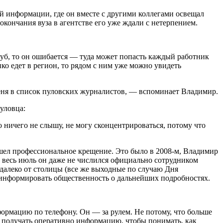
ой информации, где он вместе с другими коллегами освещал
кончания вуза в агентстве его уже ждали с нетерпением.
клуб, то он ошибается — туда может попасть каждый работник
ко едет в регион, то рядом с ним уже можно увидеть
еня в список пуловских журналистов, — вспоминает Владимир.
пуловца:
 ничего не слышу, не могу сконцентрироваться, потому что
ел профессиональное крещение. Это было в 2008-м, Владимир
ь весь июль он даже не числился официально сотрудником
 далеко от столицы (все же выходные по случаю Дня
о информировать общественность о дальнейших подробностях.
ормацию по телефону. Он — за рулем. Не потому, что больше
му получать оперативно информацию, чтобы понимать, как