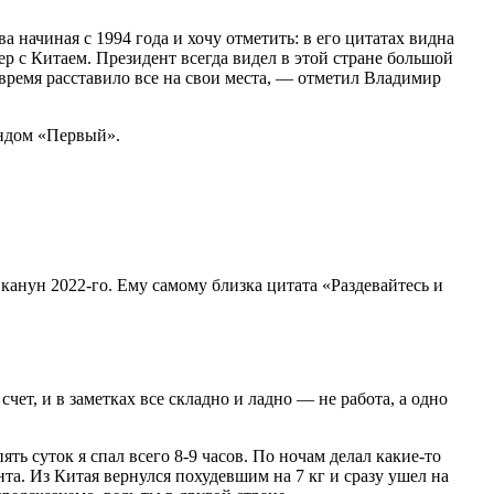
а начиная с 1994 года и хочу отметить: в его цитатах видна
ер с Китаем. Президент всегда видел в этой стране большой
 время расставило все на свои места, — отметил Владимир
ендом «Первый».
нун 2022-го. Ему самому близка цитата «Раздевайтесь и
ет, и в заметках все складно и ладно — не работа, а одно
ь суток я спал всего 8-9 часов. По ночам делал какие-то
а. Из Китая вернулся похудевшим на 7 кг и сразу ушел на