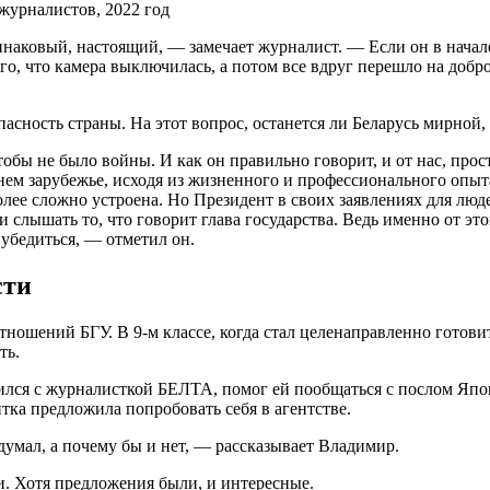
журналистов, 2022 год
инаковый, настоящий, — замечает журналист. — Если он в нача
кого, что камера выключилась, а потом все вдруг перешло на до
пасность страны. На этот вопрос, останется ли Беларусь мирной,
бы не было войны. И как он правильно говорит, и от нас, прост
альнем зарубежье, исходя из жизненного и профессионального опы
олее сложно устроена. Но Президент в своих заявлениях для люде
 и слышать то, что говорит глава государства. Ведь именно от э
 убедиться, — отметил он.
сти
шений БГУ. В 9-м классе, когда стал целенаправленно готовить
ть.
лся с журналисткой БЕЛТА, помог ей пообщаться с послом Япон
тка предложила попробовать себя в агентстве.
думал, а почему бы и нет, — рассказывает Владимир.
. Хотя предложения были, и интересные.