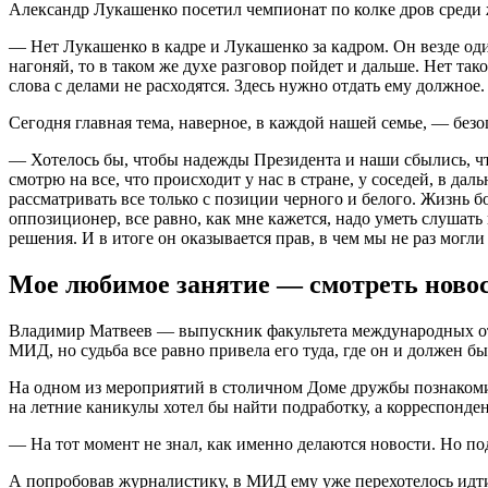
Александр Лукашенко посетил чемпионат по колке дров среди 
— Нет Лукашенко в кадре и Лукашенко за кадром. Он везде од
нагоняй, то в таком же духе разговор пойдет и дальше. Нет та
слова с делами не расходятся. Здесь нужно отдать ему должное.
Сегодня главная тема, наверное, в каждой нашей семье, — безо
— Хотелось бы, чтобы надежды Президента и наши сбылись, что
смотрю на все, что происходит у нас в стране, у соседей, в д
рассматривать все только с позиции черного и белого. Жизнь б
оппозиционер, все равно, как мне кажется, надо уметь слушать
решения. И в итоге он оказывается прав, в чем мы не раз могли
Мое любимое занятие — смотреть ново
Владимир Матвеев — выпускник факультета международных отно
МИД, но судьба все равно привела его туда, где он и должен бы
На одном из мероприятий в столичном Доме дружбы познакоми
на летние каникулы хотел бы найти подработку, а корреспонден
— На тот момент не знал, как именно делаются новости. Но по
А попробовав журналистику, в МИД ему уже перехотелось идти