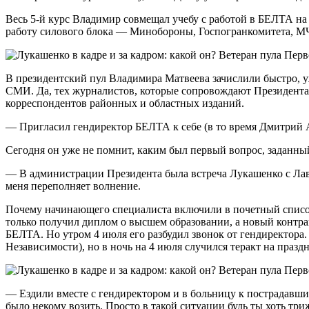
Весь 5-й курс Владимир совмещал учебу с работой в БЕЛТА на 
работу силового блока — Минобороны, Госпогранкомитета, МЧС
В президентский пул Владимира Матвеева зачислили быстро, уж
СМИ. Да, тех журналистов, которые сопровождают Президента в
корреспондентов районных и областных изданий.
— Пригласил гендиректор БЕЛТА к себе (в то время Дмитрий А
Сегодня он уже не помнит, каким был первый вопрос, заданный 
— В администрации Президента была встреча Лукашенко с Лавро
меня переполняет волнение.
Почему начинающего специалиста включили в почетный список
только получил диплом о высшем образовании, а новый контра
БЕЛТА. Но утром 4 июля его разбудил звонок от гендиректора.
Независимости), но в ночь на 4 июля случился теракт на пра
— Ездили вместе с гендиректором и в больницу к пострадавши
было некому возить. Просто в такой ситуации будь ты хоть тр