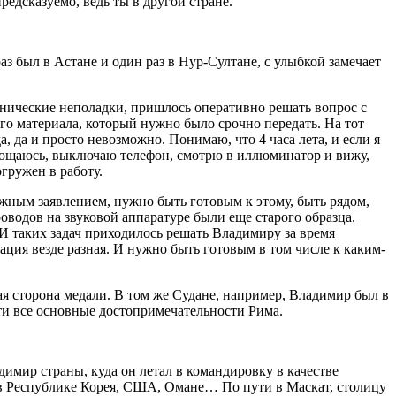
едсказуемо, ведь ты в другой стране.
аз был в Астане и один раз в Нур-Султане, с улыбкой замечает
хнические неполадки, пришлось оперативно решать вопрос с
го материала, который нужно было срочно передать. На тот
, да и просто невозможно. Понимаю, что 4 часа лета, и если я
рощаюсь, выключаю телефон, смотрю в иллюминатор и вижу,
огружен в работу.
жным заявлением, нужно быть готовым к этому, быть рядом,
роводов на звуковой аппаратуре были еще старого образца.
И таких задач приходилось решать Владимиру за время
ация везде разная. И нужно быть готовым в том числе к каким-
ая сторона медали. В том же Судане, например, Владимир был в
йти все основные достопримечательности Рима.
имир страны, куда он летал в командировку в качестве
, в Республике Корея, США, Омане… По пути в Маскат, столицу