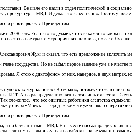
полставки. Вначале его взяли в отдел политической и социальн
, прокуратуры, МВД. И делал это качественно. Поэтому после о
е в 2008 году. Если кто-то думает, что это какой-то закрытый 
о всех его поездках и мероприятиях, немного, но если Лукашен
лександрович Жук) и сказал, что есть предложение включить м
главе государства. Но не забыл первое задание уже в качестве 
вым. Я стою с диктофоном от них, наверное, в двух метрах, но
 пуловских журналистов? Возможно, потому, что успешно прош
кт с БЕЛТА по распределению начинался лишь с августа. То ест
 Так сложилось, что все опытные работники агентства отдыхали
зднике у стелы «Минск — город-герой» и нужно было оперативн
м, и на брифинг главы МВД. Я на месте пассажира диктовал инф
ижды великим начальником, важно работать на результат и само