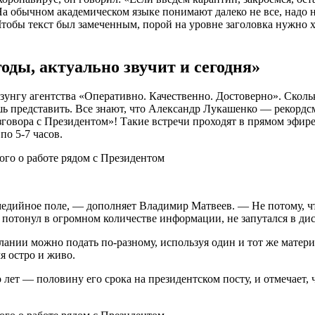
а обычном академическом языке понимают далеко не все, надо н
Чтобы текст был замеченным, порой на уровне заголовка нужно 
годы, актуально звучит и сегодня»
зунгу агентства «Оперативно. Качественно. Достоверно». Сколь
шь представить. Все знают, что Александр Лукашенко — рекорд
говора с Президентом»! Такие встречи проходят в прямом эфире
по 5-7 часов.
дийное поле, — дополняет Владимир Матвеев. — Не потому, что 
 потонул в огромном количестве информации, не запутался в ди
ании можно подать по-разному, используя один и тот же матери
я остро и живо.
т — половину его срока на президентском посту, и отмечает, ч