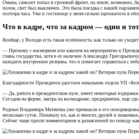
Омана, самолет попал в грозовой фронт, на земле, возможно, б
полок, свет был выключен. Это была поездка с нашей парламен
полтора часа. Уже в гостинице у меня сильно прихватило в обл
Что в кадре, что за кадром — один и то
Вообще, у Володи есть такая особенность: как только он уходит
— Прихожу с насморком или кашлем на мероприятие к Президент
главы государства, хотя в ее наличии Александру Григорьевич
находить внутренние резервы, что и помогает справиться с н
Благодарности Президента удостоен начальник отдела УП «Бел
— Да, работа в президентском пуле, имеет некоторые издержк
Сегодня на ферме, завтра на космодроме, предприятии, еще гд
Родные Владимира Матвеева уже привыкли к его ненормированно
несколько суток. Поначалу их, как и многих друзей и знакомых
Сейчас чаще просят комментариев и разъяснений по поводу как