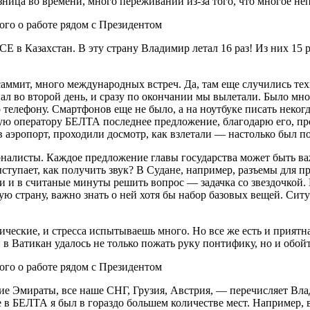
ица во времени, много переживаний из-за того, что многое непр
 в Казахстан. В эту страну Владимир летал 16 раз! Из них 15 р
саммит, много международных встреч. Да, там еще случились те
л во второй день, и сразу по окончании мы вылетали. Было мно
елефону. Смартфонов еще не было, а на ноутбуке писать некогда
тую оператору БЕЛТА последнее предложение, благодарю его, п
 в аэропорт, проходили досмотр, как взлетали — настолько был п
рналисты. Каждое предложение главы государства может быть ва
ступает, как получить звук? В Судане, например, разъемы для п
 и в считаные минуты решить вопрос — задачка со звездочкой. 
ю страну, важно знать о ней хотя бы набор базовых вещей. Ситу
ческие, и стресса испытываешь много. Но все же есть и приятн
и в Ватикан удалось не только пожать руку понтифику, но и обо
е Эмираты, все наше СНГ, Грузия, Австрия, — перечисляет Влад
те в БЕЛТА я был в гораздо большем количестве мест. Например