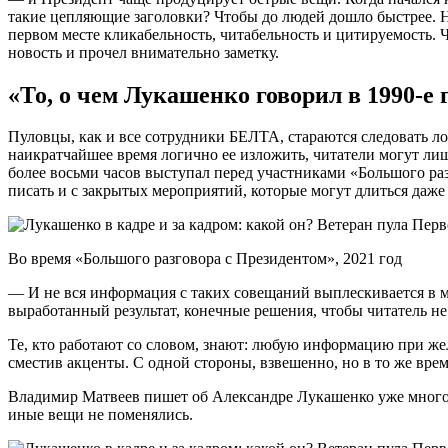
такие цепляющие заголовки? Чтобы до людей дошло быстрее. Н
первом месте кликабельность, читабельность и цитируемость. 
новость и прочел внимательно заметку.
«То, о чем Лукашенко говорил в 1990-е 
Пуловцы, как и все сотрудники БЕЛТА, стараются следовать ло
наикратчайшее время логично ее изложить, читатели могут ли
более восьми часов выступал перед участниками «Большого раз
писать и с закрытых мероприятий, которые могут длиться даже 
Во время «Большого разговора с Президентом», 2021 год
— И не вся информация с таких совещаний выплескивается в ме
выработанный результат, конечные решения, чтобы читатель не
Те, кто работают со словом, знают: любую информацию при жел
сместив акценты. С одной стороны, взвешенно, но в то же врем
Владимир Матвеев пишет об Александре Лукашенко уже много ле
иные вещи не поменялись.