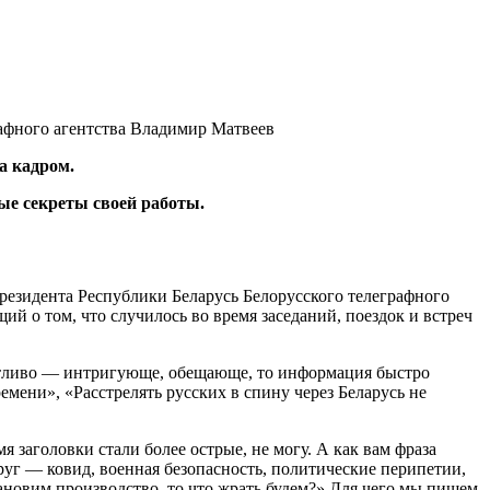
афного агентства Владимир Матвеев
а кадром.
ые секреты своей работы.
резидента Республики Беларусь Белорусского телеграфного
й о том, что случилось во время заседаний, поездок и встреч
антливо — интригующе, обещающе, то информация быстро
мени», «Расстрелять русских в спину через Беларусь не
 заголовки стали более острые, не могу. А как вам фраза
руг — ковид, военная безопасность, политические перипетии,
тановим производство, то что жрать будем?» Для чего мы пишем