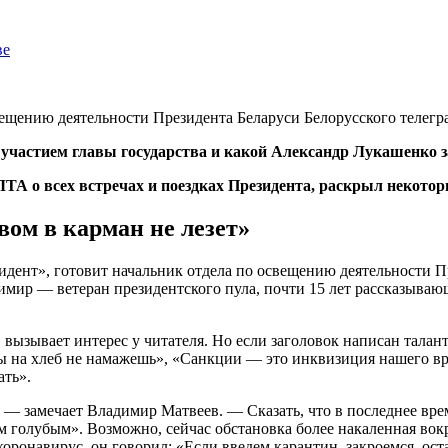
ве
ещению деятельности Президента Беларуси Белорусского телегр
 участием главы государства и какой Александр Лукашенко з
ТА о всех встречах и поездках Президента, раскрыл некотор
вом в карман не лезет»
идент», готовит начальник отдела по освещению деятельности П
мир — ветеран президентского пула, почти 15 лет рассказывающи
 вызывает интерес у читателя. Но если заголовок написан тал
ы на хлеб не намажешь», «Санкции — это инквизиция нашего вре
ать».
 — замечает Владимир Матвеев. — Сказать, что в последнее время
м голубым». Возможно, сейчас обстановка более накаленная вок
оронавирус, он говорил: «Если введем карантин, закроемся, ос