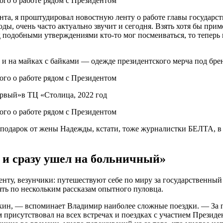
нта, я проштудировал новостную ленту о работе главы государств
оды, очень часто актуально звучит и сегодня. Взять хотя бы прим
ад подобными утверждениями кто-то мог посмеиваться, то теперь
и на майках с байками — одежде президентского мерча под бр
рвый»в ТЦ «Столица, 2022 год
одарок от жены Надежды, кстати, тоже журналистки БЕЛТА, в ка
г и сразу ушел на больничный»
у, везунчики: путешествуют себе по миру за государственный сч
ять по нескольким рассказам опытного пуловца.
кин, — вспоминает Владимир наиболее сложные поездки. — За пят
исутствовал на всех встречах и поездках с участием Президент