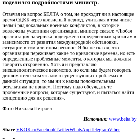
поделился подробностями министр.
Отвечая на вопрос БЕЛТА о том, не проходит ли в настоящее
время ОДКБ через кризисный период, учитывая в том числе
целый ряд локальных военных конфликтов, в которые
вовлечены участники организации, министр сказал: «Любая
организация наверняка подвержена определенным кризисам в
зависимости от развития международной обстановки,
ситуации в том или ином регионе. Я бы не сказал, что
организация переживает какие-то кризисные времена, но есть
определенные проблемные моменты, о которых мы должны
говорить откровенно. Хоть я и представляю
внешнеполитическое ведомство, но если мы будем говорить
дипломатическим языком о существующих проблемах в
данной ситуации, то мы ни к каким положительным
результатам не придем. Поэтому надо обсуждать те
проблемные вопросы, которые существуют, и пытаться найти
концепцию для их решения».
Фото Николая Петрова
Источник:
www.belta.by
Share
VK
OK.ru
Facebook
Twitter
WhatsApp
Telegram
Viber