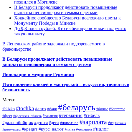
появился в Могилеве
В Беларуси продолжают действовать повышенные
выплаты пенсионерам и семьям с детьми
Хоккейное сообщество Беларуси возложило цветы к
Монументу Победы в Минске
До 9,8 тысяч рублей. Кто из белорусов может получить
такую выплату
В Лепельском районе задержали подозреваемого в
браконьерстве
В Беларуси продолжают действовать повышенные
выплаты пенсионерам и семьям с детьми
Инновации в медицине Германии
Изготовление ключей в мастерской – искусство, точность и
безопасность
Метки
#беларусь
#tochka
#авто
#blizko
#банк
#бизнес
#богатство
#германия
#гибель
#брест
#брестская_область
#вакансия
#зарплата
#дальнобойщик
#деньга
#дети
#животное
#ип
#италия
#налог
#кредит
#курс_валют
#литва
#медицина
#коммуналка