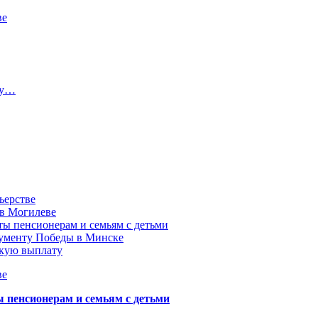
ве
ту…
ьерстве
 в Могилеве
ы пенсионерам и семьям с детьми
нументу Победы в Минске
акую выплату
ве
пенсионерам и семьям с детьми