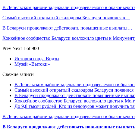
В Лепельском районе задержали подозреваемого в браконьерст
Самый высокий открытый скалодром Беларуси появился в…
В Беларуси продолжают действовать повышенные выплаты…
Хоккейное сообщество Беларуси возложило цветы к Монумен
Prev
Next
1 of 900
История горда Видзы
Музей «Вытоки»
Свежие записи
В Лепельском районе задержали подозреваемого в бракон
Самый высокий открытый скалодром Беларуси появился
В Беларуси продолжают действовать повышенные выплат
Хоккейное сообщество Беларуси возложило цветы к Мо
До 9,8 тысяч рублей. Кто из белорусов может получить т
В Лепельском районе задержали подозреваемого в браконьерст
В Беларуси продолжают действовать повышенные выплаты 