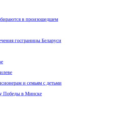
азбираются в произошедшем
ечения госграницы Беларуси
ве
илеве
сионерам и семьям с детьми
ту Победы в Минске