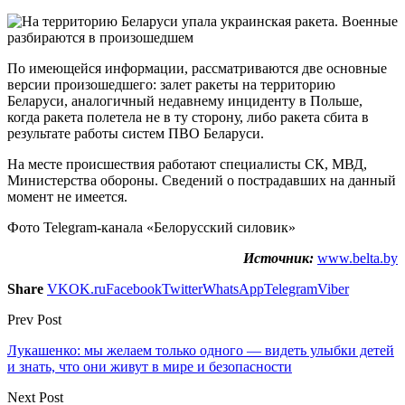
По имеющейся информации, рассматриваются две основные
версии произошедшего: залет ракеты на территорию
Беларуси, аналогичный недавнему инциденту в Польше,
когда ракета полетела не в ту сторону, либо ракета сбита в
результате работы систем ПВО Беларуси.
На месте происшествия работают специалисты СК, МВД,
Министерства обороны. Сведений о пострадавших на данный
момент не имеется.
Фото Telegram-канала «Белорусский силовик»
Источник:
www.belta.by
Share
VK
OK.ru
Facebook
Twitter
WhatsApp
Telegram
Viber
Prev Post
Лукашенко: мы желаем только одного — видеть улыбки детей
и знать, что они живут в мире и безопасности
Next Post