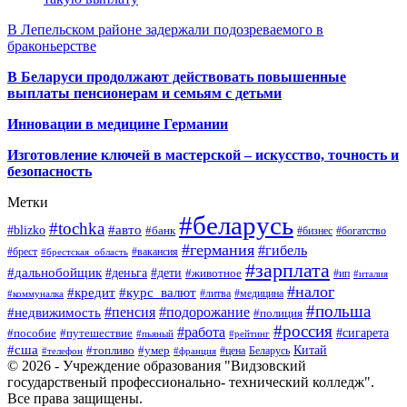
В Лепельском районе задержали подозреваемого в
браконьерстве
В Беларуси продолжают действовать повышенные
выплаты пенсионерам и семьям с детьми
Инновации в медицине Германии
Изготовление ключей в мастерской – искусство, точность и
безопасность
Метки
#беларусь
#tochka
#авто
#blizko
#банк
#бизнес
#богатство
#германия
#гибель
#брест
#брестская_область
#вакансия
#зарплата
#дальнобойщик
#деньга
#дети
#животное
#ип
#италия
#налог
#кредит
#курс_валют
#литва
#медицина
#коммуналка
#польша
#пенсия
#подорожание
#недвижимость
#полиция
#россия
#работа
#сигарета
#пособие
#путешествие
#пьяный
#рейтинг
#сша
Китай
#топливо
#умер
#цена
#телефон
#франция
Беларусь
© 2026 - Учреждение образования "Видзовский
государственый профессионально- технический колледж".
Все права защищены.