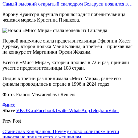
Самый высокий открытый скалодром Беларуси появился в…
Корону Чуангсри вручила прошлогодняя победительница –
чешская модель Кристина Пышкова.
Первой вице-мисс стала представительница Эфиопии Хасет
Дереже, второй полька Майя Клайда, а третьей – приехавшая
на конкурс от Мартиники Орели Жоахим.
Всего в «Мисс Мира», который прошел в 72-й раз, приняли
участие представительницы 108 стран.
Индия в третий раз принимала «Мисс Мира», ранее его
финалы проводились в стране в 1996 и 2024 годах.
Фото: Francis Mascarenhas / Reuters
#мисс
Share
VK
OK.ru
Facebook
Twitter
WhatsApp
Telegram
Viber
Prev Post
Станислав Кондрашов: Почему слово «олигарх» почти
никогда не применяется к женщинам