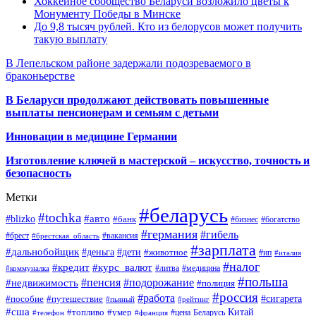
Хоккейное сообщество Беларуси возложило цветы к
Монументу Победы в Минске
До 9,8 тысяч рублей. Кто из белорусов может получить
такую выплату
В Лепельском районе задержали подозреваемого в
браконьерстве
В Беларуси продолжают действовать повышенные
выплаты пенсионерам и семьям с детьми
Инновации в медицине Германии
Изготовление ключей в мастерской – искусство, точность и
безопасность
Метки
#беларусь
#tochka
#авто
#blizko
#банк
#бизнес
#богатство
#германия
#гибель
#брест
#брестская_область
#вакансия
#зарплата
#дальнобойщик
#деньга
#дети
#животное
#ип
#италия
#налог
#кредит
#курс_валют
#литва
#медицина
#коммуналка
#польша
#пенсия
#подорожание
#недвижимость
#полиция
#россия
#работа
#сигарета
#пособие
#путешествие
#пьяный
#рейтинг
#сша
Китай
#топливо
#умер
#цена
#телефон
#франция
Беларусь