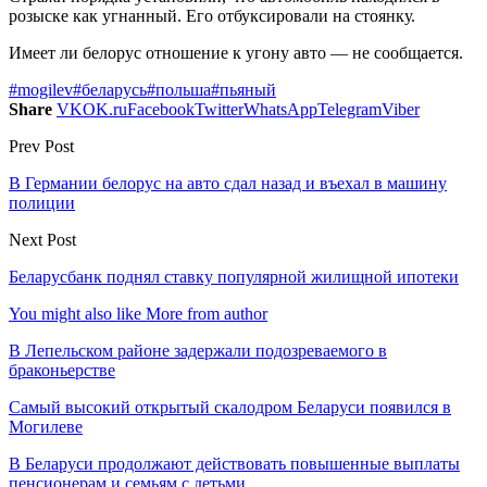
розыске как угнанный. Его отбуксировали на стоянку.
Имеет ли белорус отношение к угону авто — не сообщается.
#mogilev
#беларусь
#польша
#пьяный
Share
VK
OK.ru
Facebook
Twitter
WhatsApp
Telegram
Viber
Prev Post
В Германии белорус на авто сдал назад и въехал в машину
полиции
Next Post
Беларусбанк поднял ставку популярной жилищной ипотеки
You might also like
More from author
В Лепельском районе задержали подозреваемого в
браконьерстве
Самый высокий открытый скалодром Беларуси появился в
Могилеве
В Беларуси продолжают действовать повышенные выплаты
пенсионерам и семьям с детьми