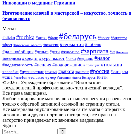
Инновации в медицине Германии
Изготовление ключей в мастерской – искусство, точность и
безопасность
Метки
#беларусь
#tochka
#авто
#blizko
#банк
#бизнес
#богатство
#германия
#гибель
#брест
#брестская_область
#вакансия
#зарплата
#дальнобойщик
#деньга
#дети
#животное
#ип
#италия
#налог
#кредит
#курс_валют
#литва
#медицина
#коммуналка
#польша
#пенсия
#подорожание
#недвижимость
#полиция
#россия
#работа
#сигарета
#пособие
#путешествие
#пьяный
#рейтинг
#сша
Китай
#топливо
#умер
#цена
#телефон
#франция
Беларусь
© 2026 - Учреждение образования "Видзовский
государственый профессионально- технический колледж".
Все права защищены.
Любое копирование материалов с нашего ресурса разрешается
только с обратной активной ссылкой на страницу статьи.
Все материалы опубликованные на сайте взяты с открытых
источников и других порталов интернета, все права на
авторство принадлежат их законным владельцам.
Sign in