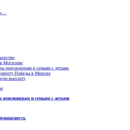
ту…
ьерстве
 в Могилеве
ы пенсионерам и семьям с детьми
нументу Победы в Минске
акую выплату
ве
пенсионерам и семьям с детьми
безопасность