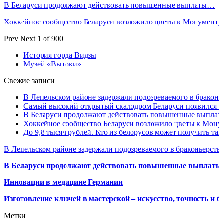
В Беларуси продолжают действовать повышенные выплаты…
Хоккейное сообщество Беларуси возложило цветы к Монумен
Prev
Next
1 of 900
История горда Видзы
Музей «Вытоки»
Свежие записи
В Лепельском районе задержали подозреваемого в бракон
Самый высокий открытый скалодром Беларуси появился
В Беларуси продолжают действовать повышенные выплат
Хоккейное сообщество Беларуси возложило цветы к Мо
До 9,8 тысяч рублей. Кто из белорусов может получить т
В Лепельском районе задержали подозреваемого в браконьерст
В Беларуси продолжают действовать повышенные выплаты 
Инновации в медицине Германии
Изготовление ключей в мастерской – искусство, точность и 
Метки