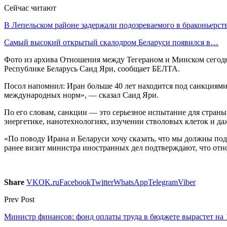
Сейчас читают
В Лепельском районе задержали подозреваемого в браконьерст
Самый высокий открытый скалодром Беларуси появился в…
Фото из архива Отношения между Тегераном и Минском сегодн
Республике Беларусь Саид Яри, сообщает БЕЛТА.
Посол напомнил: Иран больше 40 лет находится под санкциям
международных норм», — сказал Саид Яри.
По его словам, санкции — это серьезное испытание для страны
энергетике, нанотехнологиях, изучении стволовых клеток и да
«По поводу Ирана и Беларуси хочу сказать, что мы должны под
ранее визит министра иностранных дел подтверждают, что от
Share
VK
OK.ru
Facebook
Twitter
WhatsApp
Telegram
Viber
Prev Post
Министр финансов: фонд оплаты труда в бюджете вырастет на