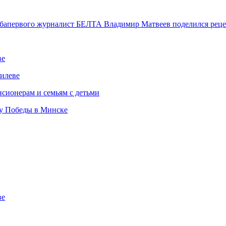
ульбапервого журналист БЕЛТА Владимир Матвеев поделился рец
ве
илеве
сионерам и семьям с детьми
ту Победы в Минске
ве