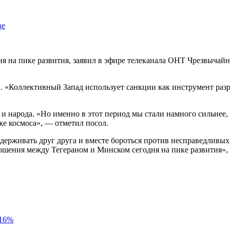
ве
я на пике развития, заявил в эфире телеканала ОНТ Чрезвыча
и. «Коллективный Запад использует санкции как инструмент ра
 и народа. «Но именно в этот период мы стали намного сильнее,
же космоса», — отметил посол.
держивать друг друга и вместе бороться против несправедливых
ношения между Тегераном и Минском сегодня на пике развития»
 16%