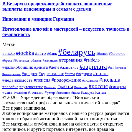
В Беларуси продолжают действовать повышенные
выплаты пенсионерам и семьям с детьми
Инновации в медицине Германии
Изготовление ключей в мастерской – искусство, точность и
безопасность
Метки
#беларусь
#tochka
#авто
#blizko
#банк
#бизнес
#богатство
#германия
#гибель
#брест
#брестская_область
#вакансия
#зарплата
#дальнобойщик
#деньга
#дети
#животное
#ип
#италия
#налог
#кредит
#курс_валют
#литва
#медицина
#коммуналка
#польша
#пенсия
#подорожание
#недвижимость
#полиция
#россия
#работа
#сигарета
#пособие
#путешествие
#пьяный
#рейтинг
#сша
Китай
#топливо
#умер
#цена
#телефон
#франция
Беларусь
© 2026 - Учреждение образования "Видзовский
государственый профессионально- технический колледж".
Все права защищены.
Любое копирование материалов с нашего ресурса разрешается
только с обратной активной ссылкой на страницу статьи.
Все материалы опубликованные на сайте взяты с открытых
источников и других порталов интернета, все права на