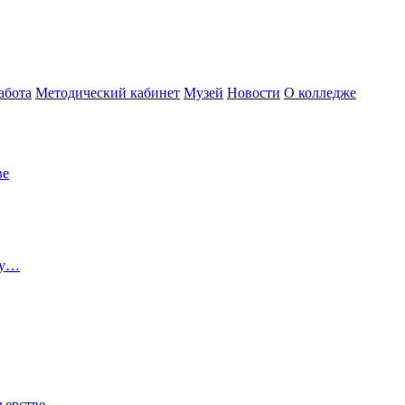
абота
Методический кабинет
Музей
Новости
О колледже
ве
ту…
ьерстве