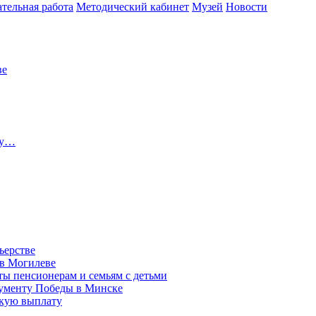
тельная работа
Методический кабинет
Музей
Новости
ве
ту…
ьерстве
 в Могилеве
ы пенсионерам и семьям с детьми
нументу Победы в Минске
акую выплату